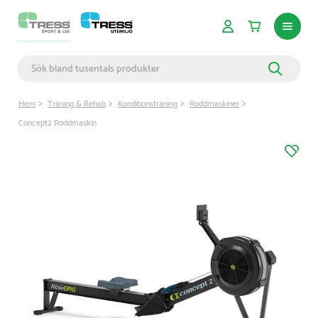
Hem
Träning & Rehab
Konditionsträning
Roddmaskiner
Concept2 Roddmaskin