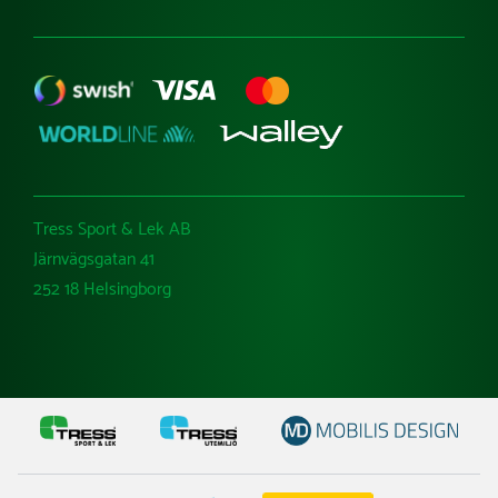
Tress Sport & Lek AB
Järnvägsgatan 41
252 18 Helsingborg