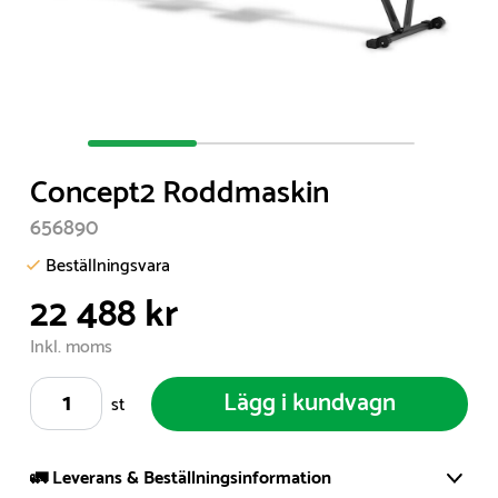
Item
1
Concept2 Roddmaskin
of
3
656890
Beställningsvara
22 488 kr
Inkl. moms
Lägg i kundvagn
st
🚛 Leverans & Beställningsinformation