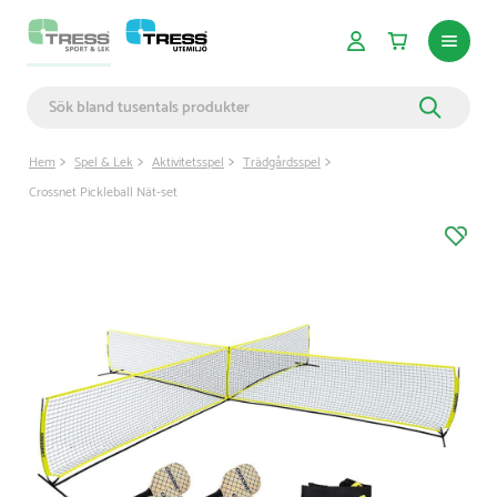
Hem
Spel & Lek
Aktivitetsspel
Trädgårdsspel
Crossnet Pickleball Nät-set