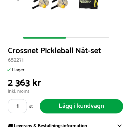
Item
1
Crossnet Pickleball Nät-set
of
2
652271
I lager
2 363 kr
Inkl. moms
Lägg i kundvagn
st
🚛 Leverans & Beställningsinformation