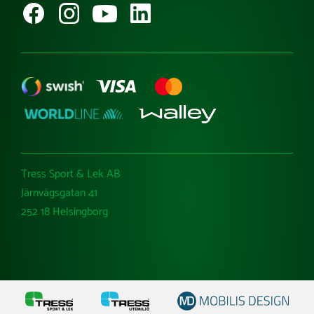
Ångra köp
Tress Sport & Lek AB
Järnvägsgatan 41
252 18 Helsingborg