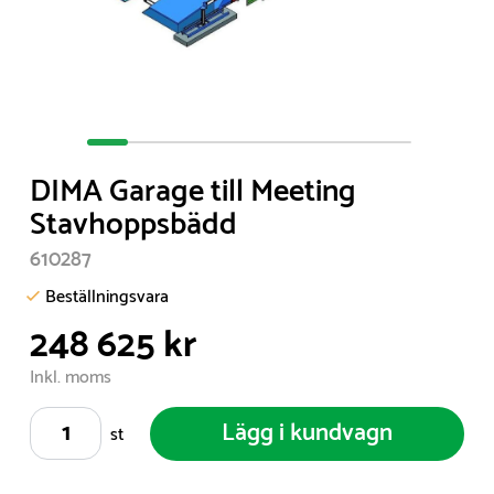
Item
1
DIMA Garage till Meeting
of
Stavhoppsbädd
8
610287
Beställningsvara
248 625 kr
Inkl. moms
Lägg i kundvagn
st