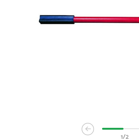
Item
1
1/2
of