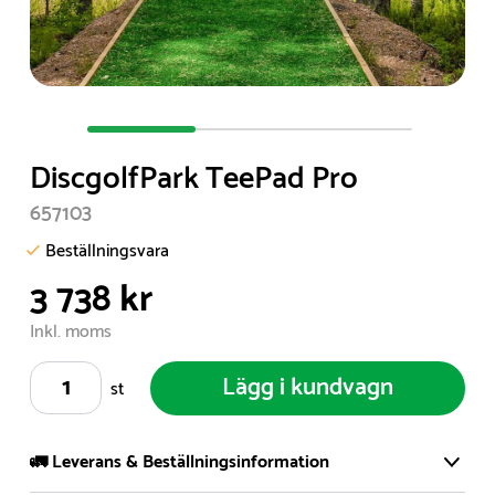
Item
1
DiscgolfPark TeePad Pro
of
3
657103
Beställningsvara
3 738 kr
Inkl. moms
Lägg i kundvagn
st
🚛 Leverans & Beställningsinformation