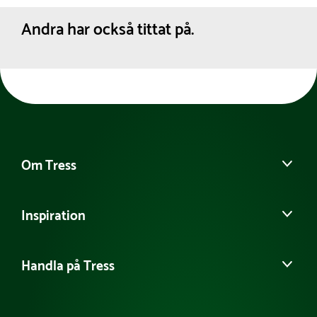
Andra har också tittat på.
Om Tress
Kontakta oss
Inspiration
Det här är Tress
Möt vårt team
Guider & Tips
Tillgänglighetsredogörelse
Handla på Tress
Samarbeten
Hållbarhet
Referensprojekt
Köpvillkor
Jobba hos oss
Våra kataloger