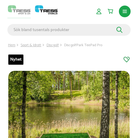
Hem
Sport & Idrott
Discgolf
DiscgolfPark TeePad Pro
Nyhet