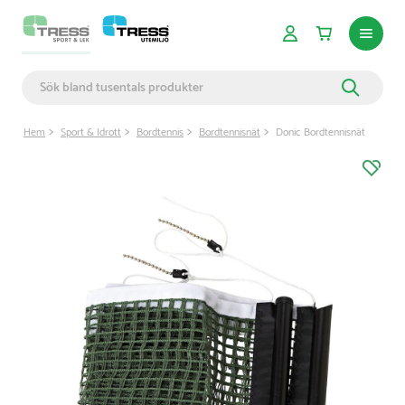
Hem
Sport & Idrott
Bordtennis
Bordtennisnät
Donic Bordtennisnät