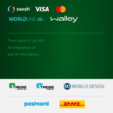
Tress Sport & Lek AB
Järnvägsgatan 41
252 18 Helsingborg