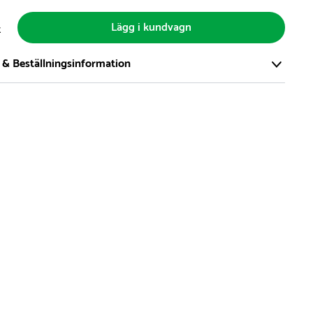
Lägg i kundvagn
t
 & Beställningsinformation
tort och modernt lager på över 8.000 kvm och lagerhåller över
produkter för omgående leverans. Vi har över 98% på lager av
t, alltid.
den på lagervaror är normalt
5- 10 vardagar
den på specialvaror & beställningsvaror varierar, kontakta oss
produkt ta slut på lager så informerar vi om detta om det
verans som är längre än 2 arbetsveckor.
i kan för att leveranserna ska ha så lite miljöpåverkan som
n del i detta är att samla order för att alltid fylla upp