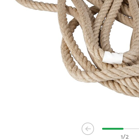
Item
1
1/2
of