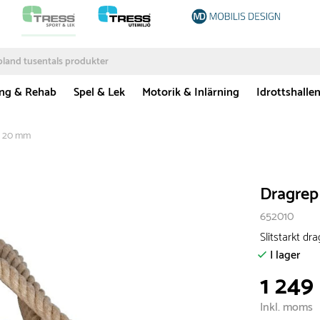
ing & Rehab
Spel & Lek
Motorik & Inlärning
Idrottshalle
: 20 mm
Dragrep
652010
Slitstarkt d
I lager
1 249
Inkl. moms