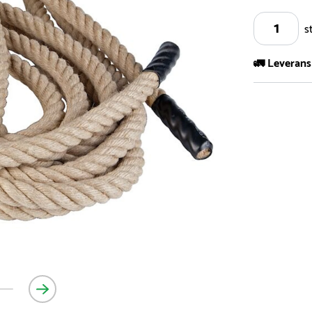
s
🚛 Leverans
Vi har ett s
5.000 olika 
vårt sortimen
- Leveransti
- Leveransti
för mer info
- Skulle en 
medför en le
Vi gör allt v
möjligt och e