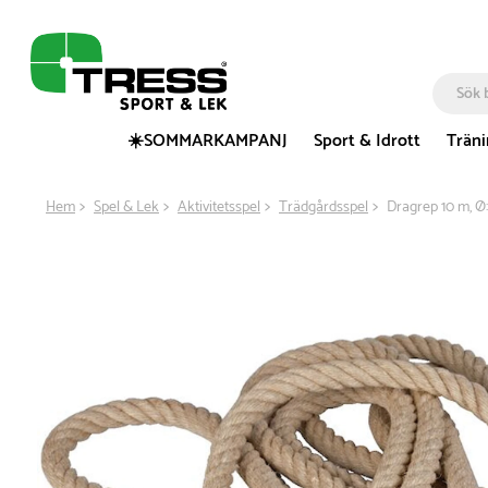
☀️SOMMARKAMPANJ
Sport & Idrott
Trän
Hem
Spel & Lek
Aktivitetsspel
Trädgårdsspel
Dragrep 10 m, Ø