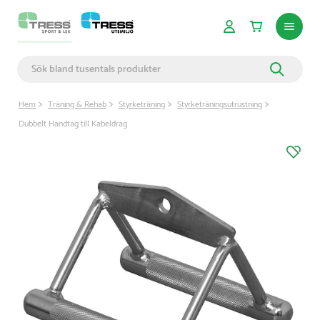
Hem
Träning & Rehab
Styrketräning
Styrketräningsutrustning
Dubbelt Handtag till Kabeldrag