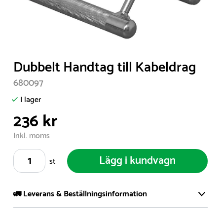
Item
Dubbelt Handtag till Kabeldrag
1
680097
of
1
I lager
236 kr
Inkl. moms
Lägg i kundvagn
st
🚛 Leverans & Beställningsinformation