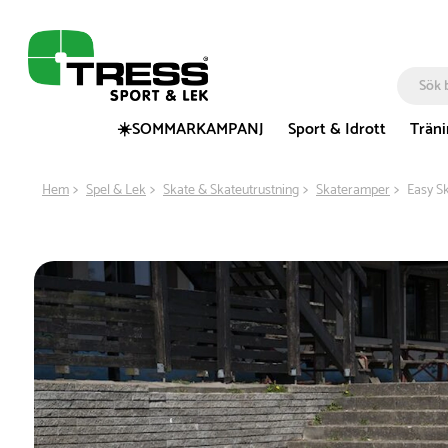
☀️SOMMARKAMPANJ
Sport & Idrott
Trän
Hem
Spel & Lek
Skate & Skateutrustning
Skateramper
Easy S