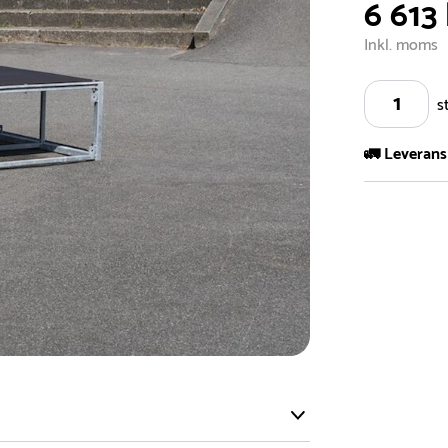
6 613 
Inkl. moms
s
🚛 Leverans
Vi har ett s
5.000 olika 
vårt sortimen
- Leveransti
- Leveransti
för mer info
- Skulle en 
medför en le