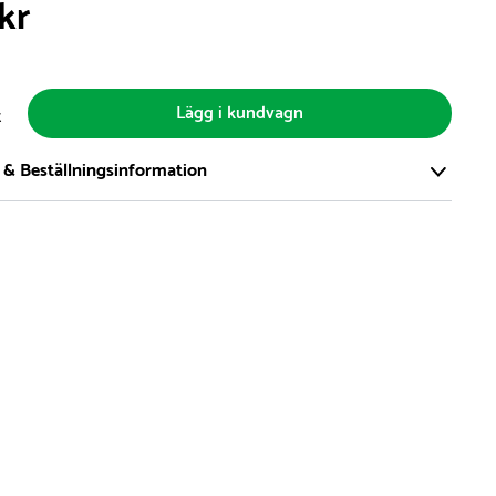
kr
Lägg i kundvagn
t
 & Beställningsinformation
tort och modernt lager på över 8.000 kvm och lagerhåller över
produkter för omgående leverans. Vi har över 98% på lager av
t, alltid.
den på lagervaror är normalt
5- 10 vardagar
den på specialvaror & beställningsvaror varierar, kontakta oss
produkt ta slut på lager så informerar vi om detta om det
verans som är längre än 2 arbetsveckor.