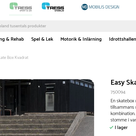
ing & Rehab
Spel & Lek
Motorik & Inlärning
Idrottshalle
kate Box Kvadrat
Easy Sk
750094
En skatebox
tillsammans 
kombination.
stomme i var
I lager