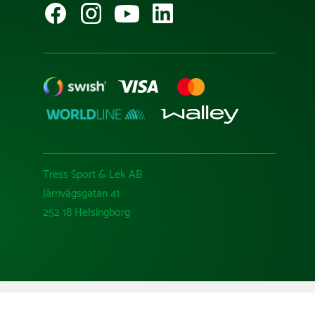
Tress Sport & Lek AB
Järnvägsgatan 41
252 18 Helsingborg