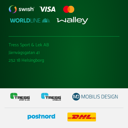
Tress Sport & Lek AB
Järnvägsgatan 41
252 18 Helsingborg