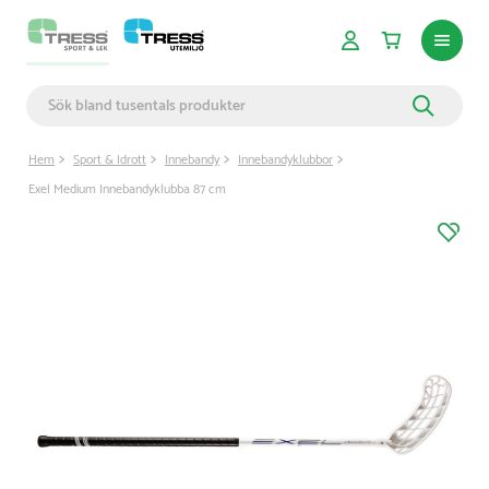
Hem
Sport & Idrott
Innebandy
Innebandyklubbor
Exel Medium Innebandyklubba 87 cm