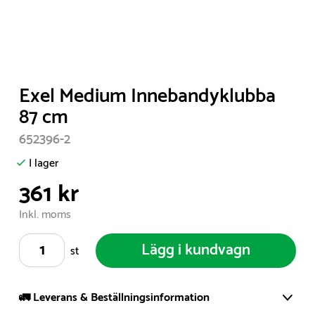
Item
Exel Medium Innebandyklubba
1
87 cm
of
652396-2
1
I lager
361 kr
Inkl. moms
Lägg i kundvagn
st
🚛 Leverans & Beställningsinformation