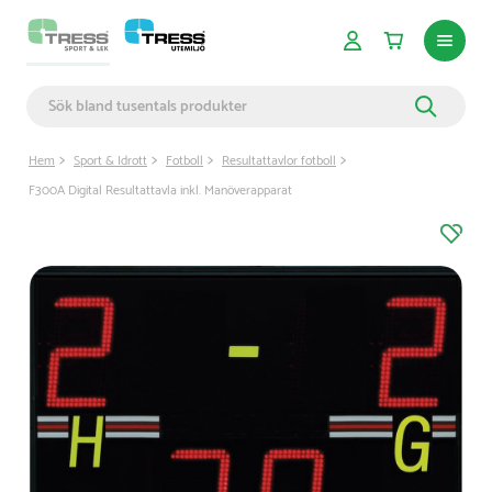
Hem
Sport & Idrott
Fotboll
Resultattavlor fotboll
F300A Digital Resultattavla inkl. Manöverapparat