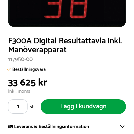
Item
F300A Digital Resultattavla inkl.
1
Manöverapparat
of
117950-00
1
Beställningsvara
33 625 kr
Inkl. moms
Lägg i kundvagn
st
🚛 Leverans & Beställningsinformation