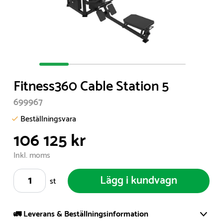
Item
1
Fitness360 Cable Station 5
of
5
699967
Beställningsvara
106 125 kr
Inkl. moms
Lägg i kundvagn
st
🚛 Leverans & Beställningsinformation