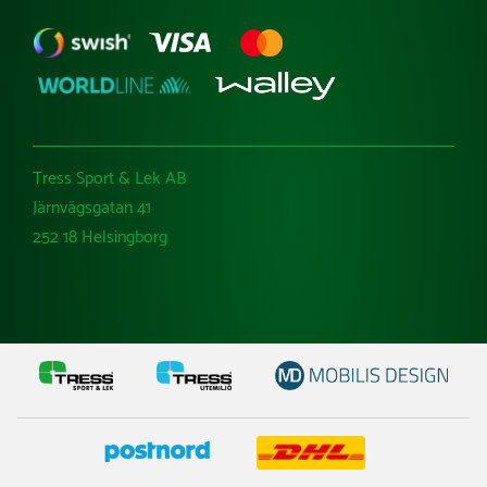
Tress Sport & Lek AB
Järnvägsgatan 41
252 18 Helsingborg