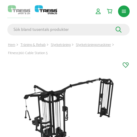
Hem
Träning & Rehab
Styrketräning
Styrketräningsmaskiner
Fitness360 Cable Station 5