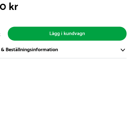
0 kr
Lägg i kundvagn
t
 & Beställningsinformation
tort och modernt lager på över 8.000 kvm och lagerhåller över
produkter för omgående leverans. Vi har över 98% på lager av
t, alltid.
den på lagervaror är normalt
5- 10 vardagar
den på specialvaror & beställningsvaror varierar, kontakta oss
produkt ta slut på lager så informerar vi om detta om det
verans som är längre än 2 arbetsveckor.