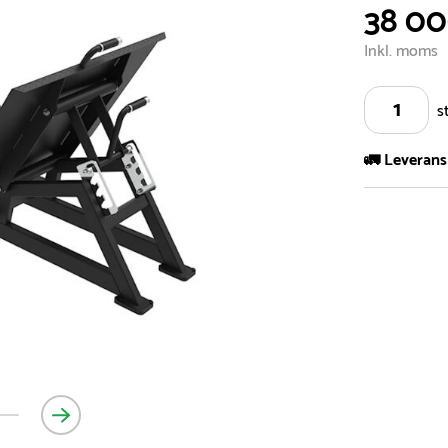
38 00
Inkl. moms
s
🚛 Leverans
Vi har ett s
5.000 olika 
vårt sortimen
- Leveransti
- Leveransti
för mer info
- Skulle en 
medför en le