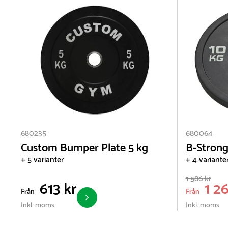
680235
680064
Custom Bumper Plate 5 kg
B-Strong
+ 5 varianter
+ 4 variante
1 586 kr
613 kr
1 26
Från
Från
Inkl. moms
Inkl. moms