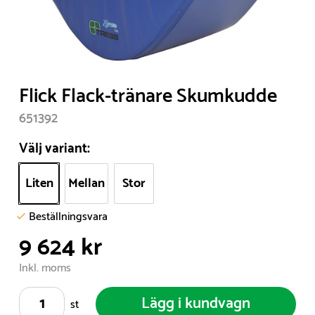
Item
Flick Flack-tränare Skumkudde
1
651392
of
1
Välj variant:
Liten
Mellan
Stor
Beställningsvara
9 624 kr
Inkl. moms
Lägg i kundvagn
st