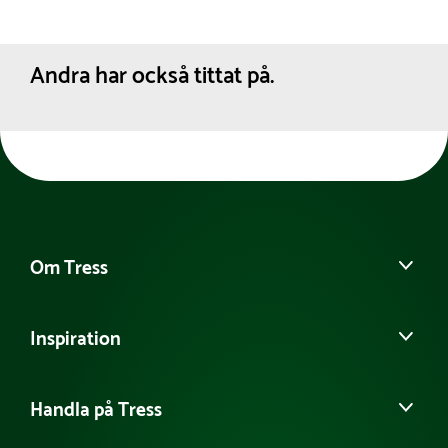
Andra har också tittat på.
Om Tress
Kontakta oss
Inspiration
Det här är Tress
Möt vårt team
Guider & Tips
Tillgänglighetsredogörelse
Handla på Tress
Samarbeten
Hållbarhet
Referensprojekt