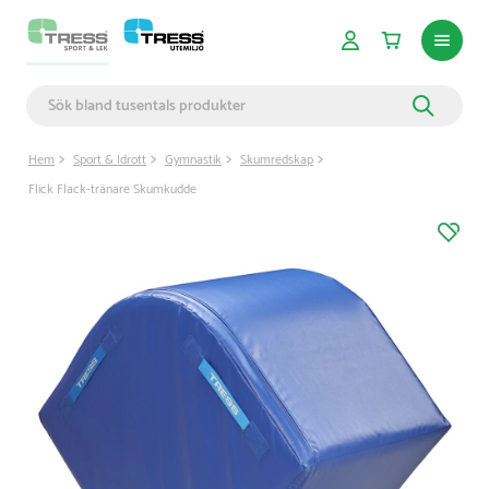
Hem
Sport & Idrott
Gymnastik
Skumredskap
Flick Flack-tränare Skumkudde