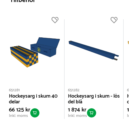
Tillbehör
väskor till en komplett hockeysarg i skum. Väskan
underlättar både förvaring, hantering och transport
av sargdelarna.
651281
651282
6
Hockeysarg i skum 40
Hockeysarg i skum - lös
delar
del blå
66 125 kr
1 874 kr
Inkl. moms
Inkl. moms
I