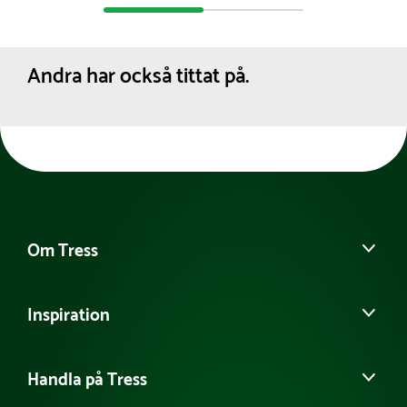
Andra har också tittat på.
Om Tress
Kontakta oss
Inspiration
Det här är Tress
Möt vårt team
Guider & Tips
Tillgänglighetsredogörelse
Handla på Tress
Samarbeten
Hållbarhet