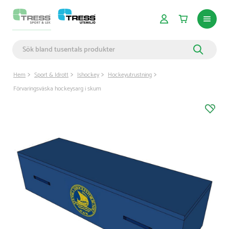
Hem
Sport & Idrott
Ishockey
Hockeyutrustning
Förvaringsväska hockeysarg i skum