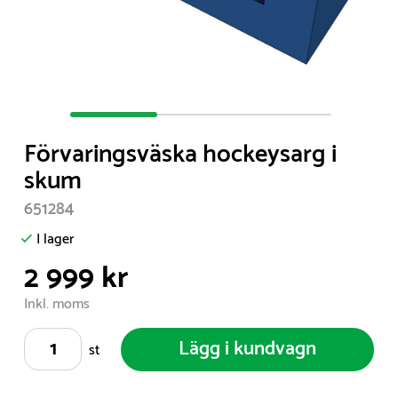
Item
1
Förvaringsväska hockeysarg i
of
skum
3
651284
I lager
2 999 kr
Inkl. moms
Lägg i kundvagn
st