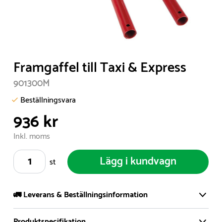
Item
Framgaffel till Taxi & Express
1
901300M
of
1
Beställningsvara
936 kr
Inkl. moms
Lägg i kundvagn
st
🚛 Leverans & Beställningsinformation
Produktspecifikation