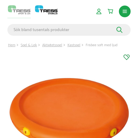
Hem
Spel & Lek
Aktivitetsspel
Kastspel
Frisbee soft med ljud