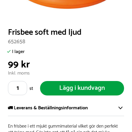
Item
Frisbee soft med ljud
1
652658
of
1
I lager
99 kr
Inkl. moms
Lägg i kundvagn
st
🚛 Leverans & Beställningsinformation
Vi har ett stort och modernt lager på över 8.000 kvm och
En frisbee i ett mjukt gummimaterial vilket gör den perfekt