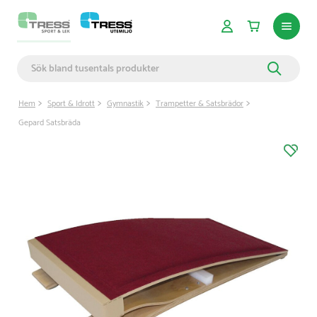
Hem
Sport & Idrott
Gymnastik
Trampetter & Satsbrädor
Gepard Satsbräda