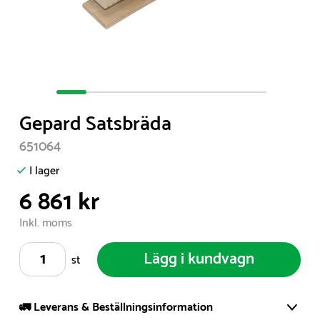
Item
1
Gepard Satsbräda
of
7
651064
I lager
6 861 kr
Inkl. moms
Lägg i kundvagn
st
🚛 Leverans & Beställningsinformation