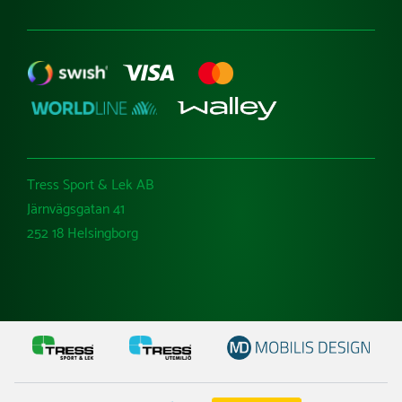
Tress Sport & Lek AB
Järnvägsgatan 41
252 18 Helsingborg