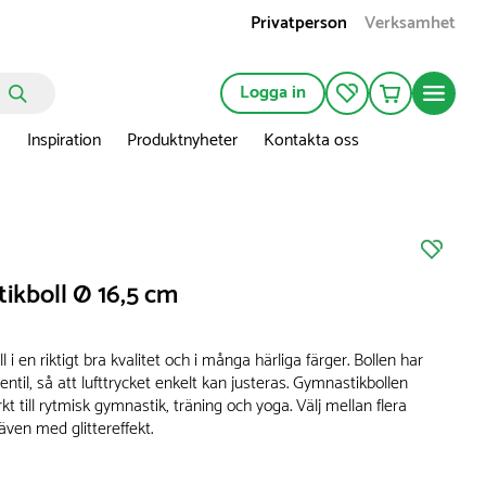
Privatperson
Verksamhet
Logga in
n
Inspiration
Produktnyheter
Kontakta oss
ikboll Ø 16,5 cm
 i en riktigt bra kvalitet och i många härliga färger. Bollen har
ntil, så att lufttrycket enkelt kan justeras. Gymnastikbollen
t till rytmisk gymnastik, träning och yoga. Välj mellan flera
 även med glittereffekt.