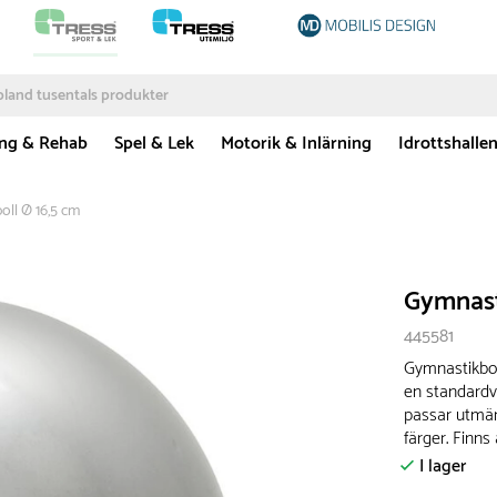
ing & Rehab
Spel & Lek
Motorik & Inlärning
Idrottshalle
oll Ø 16,5 cm
Gymnast
445581
Gymnastikboll
en standardve
passar utmärk
färger. Finns
I lager