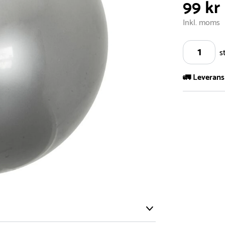
99 kr
Inkl. moms
s
🚛 Leverans
Vi har ett s
5.000 olika 
vårt sortimen
- Leveransti
- Leveransti
för mer info
- Skulle en 
medför en le