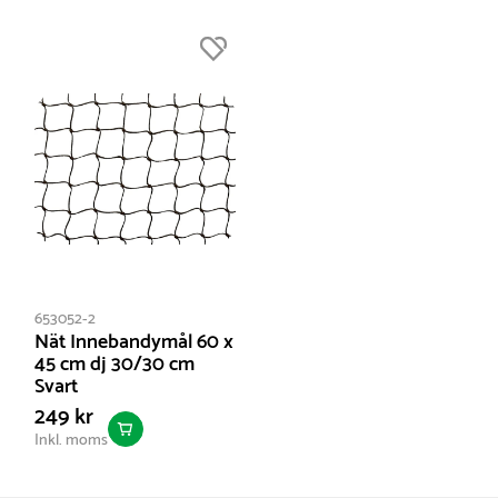
miljöpåverkan som möjligt och en del i detta är att samla
Djup i toppen :
30 cm
Höjd :
45 cm
order för att alltid fylla upp lastbilarna.
Färg:
Röd
Nettovikt:
2.5 kg
653052-2
Nät Innebandymål 60 x
45 cm dj 30/30 cm
Svart
249 kr
Inkl. moms