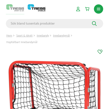
Hem
Sport & Idrott
Innebandy
Innebandymål
Hopfällbart Innebandymål