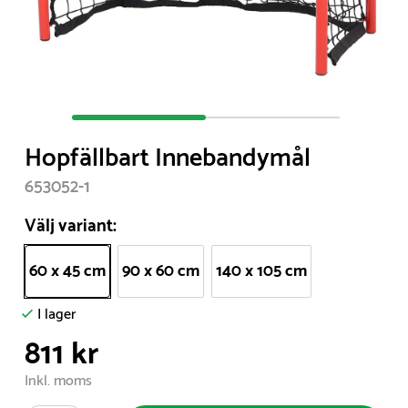
Item
1
Hopfällbart Innebandymål
of
2
653052-1
Välj variant:
60 x 45 cm
90 x 60 cm
140 x 105 cm
I lager
811 kr
Inkl. moms