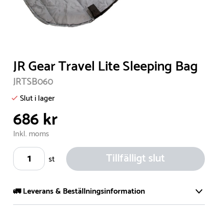
Item
JR Gear Travel Lite Sleeping Bag
1
JRTSB060
of
1
Slut i lager
686 kr
Inkl. moms
Tillfälligt slut
st
🚛 Leverans & Beställningsinformation