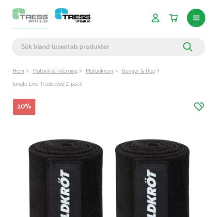
Hem
Motorik & Inlärning
Motorikrum
Gungor & Rep
Jungle Line Trädskydd 2-pack
20
%