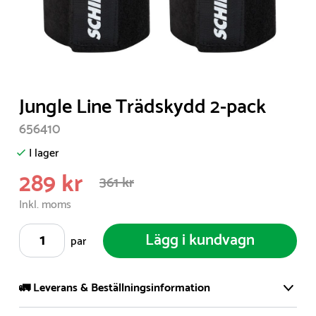
Item
Jungle Line Trädskydd 2-pack
1
656410
of
1
I lager
289 kr
361 kr
Inkl. moms
Lägg i kundvagn
par
🚛 Leverans & Beställningsinformation