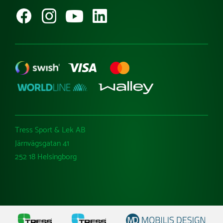
Besök Tress Utemiljö
Ångra köp
Tress Sport & Lek AB
Järnvägsgatan 41
252 18 Helsingborg