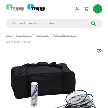
Hem
Sport & Idrott
Badminton
Badmintonracketar
Junior Badmintonset