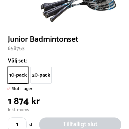
Item
Junior Badmintonset
1
658753
of
1
Välj set:
10-pack
20-pack
Slut i lager
1 874 kr
Inkl. moms
Tillfälligt slut
st