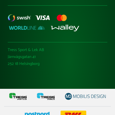
Tress Sport & Lek AB
Järnvägsgatan 41
252 18 Helsingborg