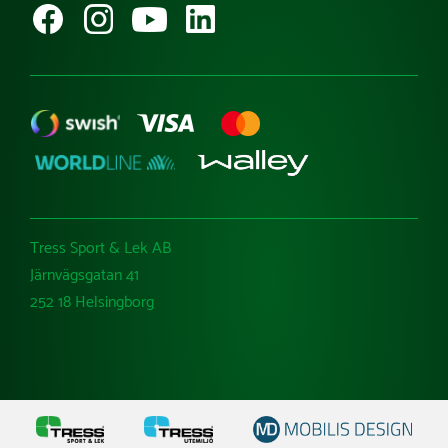
Ångra köp
Tress Sport & Lek AB
Järnvägsgatan 41
252 18 Helsingborg