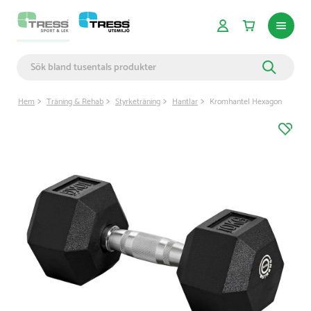
Hem
Träning & Rehab
Styrketräning
Hantlar
Kromhantel Hexagon