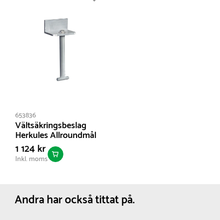
Landhockeymålen förberedda för fast förankring
och uppfyller EN 750 vid korrekt förankring.
Jordankare eller nedgjutningsankare köps separat.
Landhockeymålet säljs även styckevis med
artikelnummer 653029-1.
653836
Vältsäkringsbeslag
Herkules Allroundmål
1 124 kr
Inkl. moms
Andra har också tittat på.