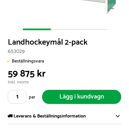
Item
1
Landhockeymål 2-pack
of
3
653029
Beställningsvara
59 875 kr
Inkl. moms
Lägg i kundvagn
par
🚛 Leverans & Beställningsinformation