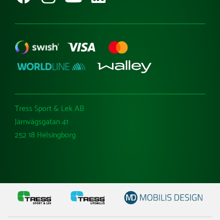
Tress Sport & Lek AB
Järnvägsgatan 41
252 18 Helsingborg