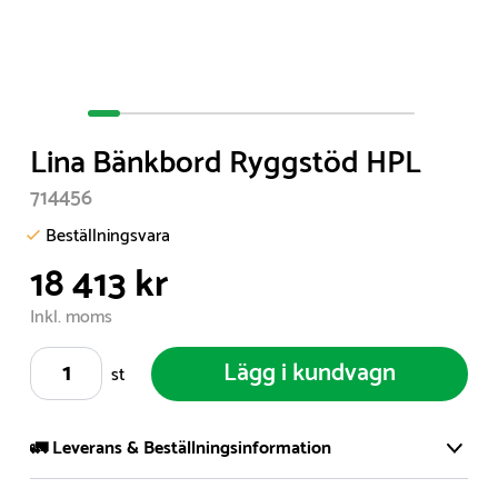
Item
1
Lina Bänkbord Ryggstöd HPL
of
10
714456
Beställningsvara
18 413 kr
Inkl. moms
Lägg i kundvagn
st
🚛 Leverans & Beställningsinformation