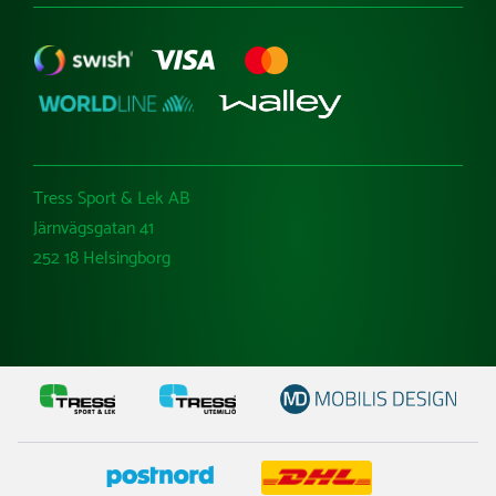
Tress Sport & Lek AB
Järnvägsgatan 41
252 18 Helsingborg