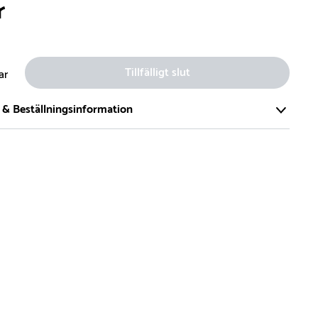
r
Tillfälligt slut
ar
 & Beställningsinformation
tort och modernt lager på över 8.000 kvm och lagerhåller över
produkter för omgående leverans. Vi har över 98% på lager av
t, alltid.
den på lagervaror är normalt
5- 10 vardagar
den på specialvaror & beställningsvaror varierar, kontakta oss
produkt ta slut på lager så informerar vi om detta om det
verans som är längre än 2 arbetsveckor.