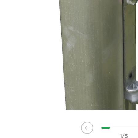
Item
1
1/5
of