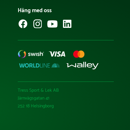
Häng med oss
Tress Sport & Lek AB
Järnvägsgatan 41
252 18 Helsingborg