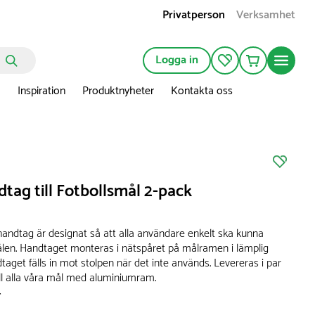
Privatperson
Verksamhet
Logga in
n
Inspiration
Produktnyheter
Kontakta oss
tag till Fotbollsmål 2-pack
handtag är designat så att alla användare enkelt ska kunna
målen. Handtaget monteras i nätspåret på målramen i lämplig
taget fälls in mot stolpen när det inte används. Levereras i par
ill alla våra mål med aluminiumram.
r