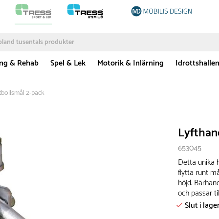
ing & Rehab
Spel & Lek
Motorik & Inlärning
Idrottshalle
otbollsmål 2-pack
Lyfthand
653045
Detta unika 
flytta runt 
höjd. Bärhand
och passar t
Slut i lage