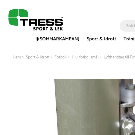
☀️SOMMARKAMPANJ
Sport & Idrott
Trän
Hem
Sport & Idrott
Fotboll
Hjul fotbollsmål
Lyfthandtag till F