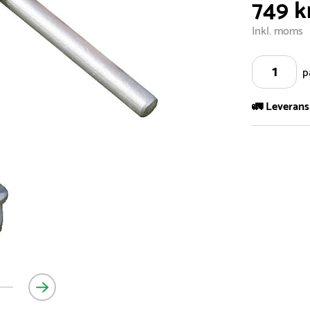
749 k
Inkl. moms
p
🚛 Leverans
Vi har ett s
5.000 olika 
vårt sortimen
- Leveransti
- Leveransti
för mer info
- Skulle en 
medför en le