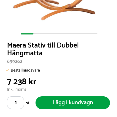
Item
1
Maera Stativ till Dubbel
of
Hängmatta
6
699262
Beställningsvara
7 238 kr
Inkl. moms
Lägg i kundvagn
st