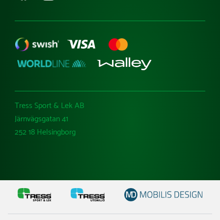
Tress Sport & Lek AB
Järnvägsgatan 41
252 18 Helsingborg