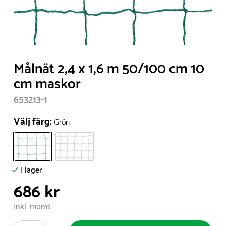
Item
Målnät 2,4 x 1,6 m 50/100 cm 10
1
cm maskor
of
653213-1
1
Välj färg:
Grön
I lager
686 kr
Inkl. moms