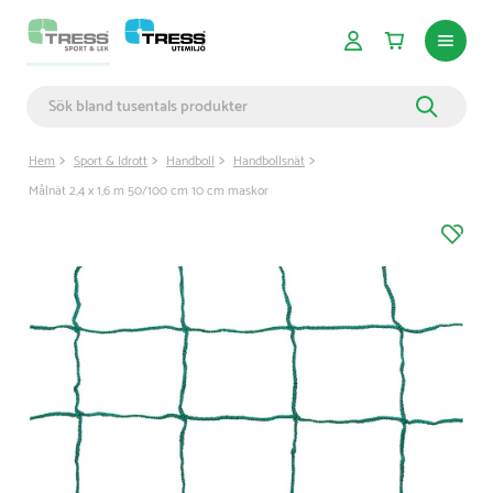
Hem
Sport & Idrott
Handboll
Handbollsnät
Målnät 2,4 x 1,6 m 50/100 cm 10 cm maskor