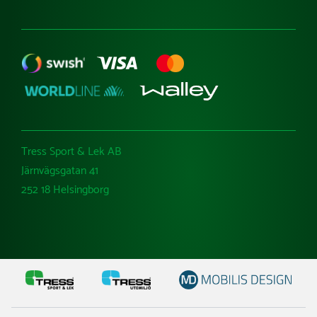
Tress Sport & Lek AB
Järnvägsgatan 41
252 18 Helsingborg