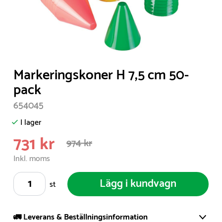
Item
Markeringskoner H 7,5 cm 50-
1
pack
of
654045
1
I lager
731 kr
974 kr
Inkl. moms
Lägg i kundvagn
st
🚛 Leverans & Beställningsinformation