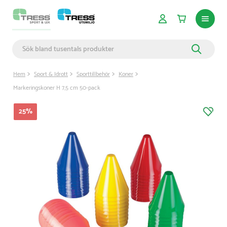
Hem
Sport & Idrott
Sporttillbehör
Koner
Markeringskoner H 7,5 cm 50-pack
25
%