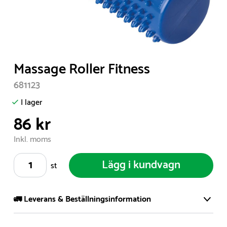
Item
Massage Roller Fitness
1
681123
of
1
I lager
86 kr
Inkl. moms
Lägg i kundvagn
st
🚛 Leverans & Beställningsinformation