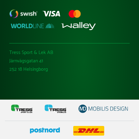
Tress Sport & Lek AB
Järnvägsgatan 41
252 18 Helsingborg