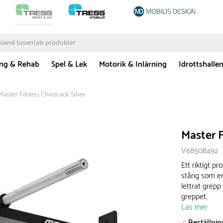
ing & Rehab
Spel & Lek
Motorik & Inlärning
Idrottshalle
Master Fitness Chinsrack Silver
Master F
V68508492
Ett riktigt 
stång som en
lettrat grepp
greppet.
Läs mer
Beställni