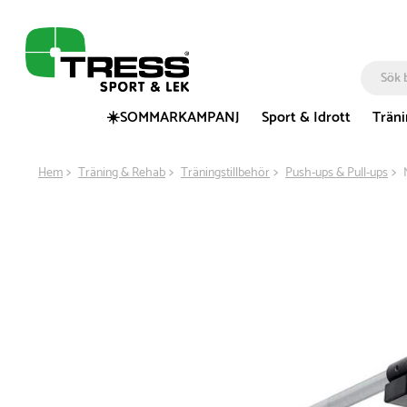
☀️SOMMARKAMPANJ
Sport & Idrott
Trän
Hem
Träning & Rehab
Träningstillbehör
Push-ups & Pull-ups