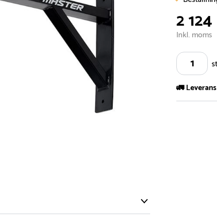
2 124
Inkl. moms
s
🚛 Leverans
Vi har ett s
5.000 olika 
vårt sortimen
- Leveransti
- Leveransti
för mer info
- Skulle en 
medför en le