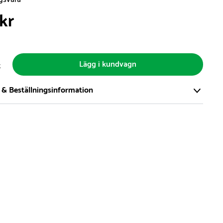
 kr
Lägg i kundvagn
t
 & Beställningsinformation
tort och modernt lager på över 8.000 kvm och lagerhåller över
produkter för omgående leverans. Vi har över 98% på lager av
t, alltid.
den på lagervaror är normalt
5- 10 vardagar
den på specialvaror & beställningsvaror varierar, kontakta oss
produkt ta slut på lager så informerar vi om detta om det
verans som är längre än 2 arbetsveckor.