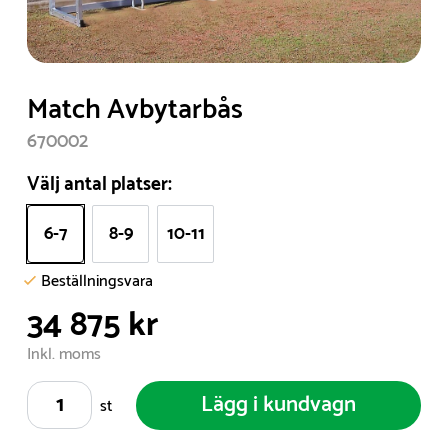
Item
Match Avbytarbås
1
670002
of
1
Välj antal platser:
6-7
8-9
10-11
Beställningsvara
34 875 kr
Inkl. moms
Lägg i kundvagn
st