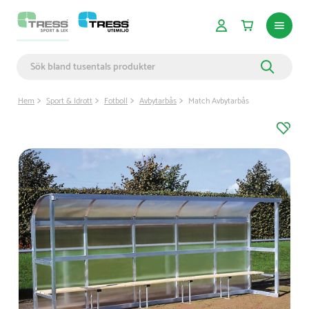
Hem
Sport & Idrott
Fotboll
Avbytarbås
Match Avbytarbås