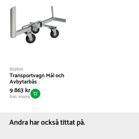
Djup i toppen :
100 cm
Höjd :
200 cm
Nettovikt:
200 kg
653820
Transportvagn Mål och
Avbytarbås
9 863 kr
Inkl. moms
Andra har också tittat på.