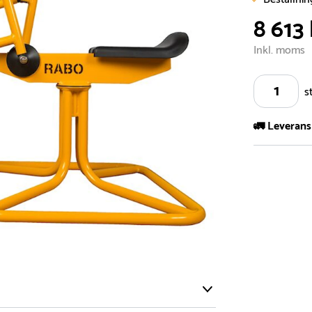
8 613 
Inkl. moms
s
🚛 Leverans
Vi har ett s
5.000 olika 
vårt sortimen
- Leveransti
- Leveransti
för mer info
- Skulle en 
medför en le