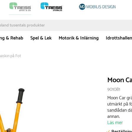
ing & Rehab
Spel & Lek
Motorik & Inlärning
Idrottshalle
askin på Fot
Moon Ca
901081
Moon Car grä
utmärkt på f
sandlådan där
annan.
Läs mer
Beställni