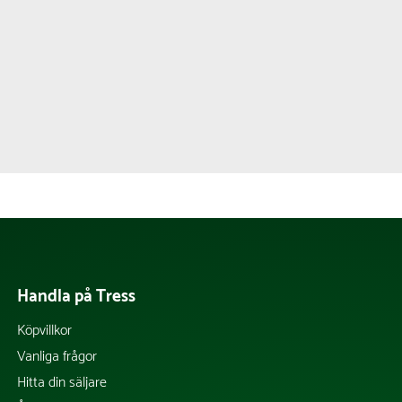
Handla på Tress
Köpvillkor
Vanliga frågor
Hitta din säljare