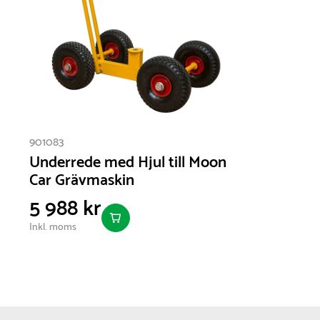
901083
Underrede med Hjul till Moon
Car Grävmaskin
5 988 kr
Inkl. moms