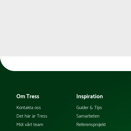
Om Tress
Inspiration
Kontakta oss
Guider & Tips
Det här är Tress
Samarbeten
Möt vårt team
Referensprojekt