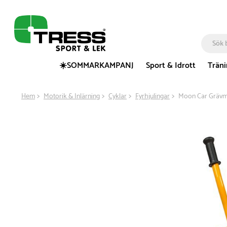
☀️SOMMARKAMPANJ
Sport & Idrott
Trän
Hem
Motorik & Inlärning
Cyklar
Fyrhjulingar
Moon Car Grävm