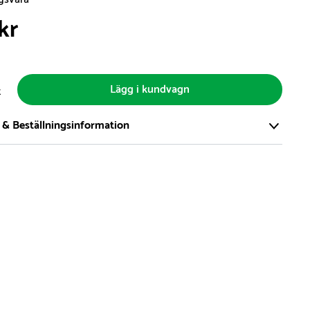
kr
Lägg i kundvagn
t
 & Beställningsinformation
tort och modernt lager på över 8.000 kvm och lagerhåller över
produkter för omgående leverans. Vi har över 98% på lager av
t, alltid.
den på lagervaror är normalt
5- 10 vardagar
den på specialvaror & beställningsvaror varierar, kontakta oss
produkt ta slut på lager så informerar vi om detta om det
verans som är längre än 2 arbetsveckor.