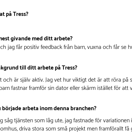
at på Tress?
mest givande med ditt arbete?
och jag får positiv feedback från barn, vuxna och får se 
kgrund till ditt arbete på Tress?
ort och är själv aktiv. Jag vet hur viktigt det är att röra p
arn fastnar framför sin dator eller skärm istället för at
du började arbeta inom denna branchen?
g såg tjänsten som låg ute, jag fastnade för variationen i
omhus, driva stora som små projekt men framförallt få 