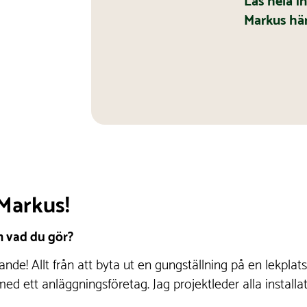
Läs hela i
Markus här
 Markus!
m vad du gör?
rande! Allt från att byta ut en gungställning på en lekplat
 med ett anläggningsföretag. Jag projektleder alla install