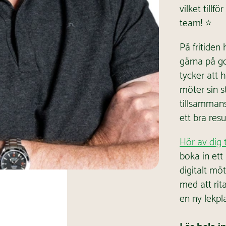
vilket tillfö
team! ⭐
På fritiden
gärna på g
tycker att 
möter sin 
tillsammans
ett bra resu
Hör av dig 
boka in ett 
digitalt möt
med att rita
en ny lekpl