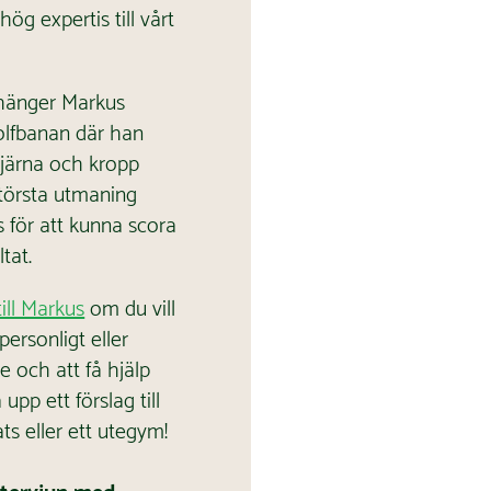
r hög expertis till vårt
 hänger Markus
olfbanan där han
hjärna och kropp
största utmaning
 för att kunna scora
ltat.
till Markus
om du vill
personligt eller
e och att få hjälp
 upp ett förslag till
ats eller ett utegym!