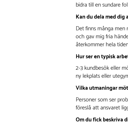
bidra till en sundare fo
Kan du dela med dig a
Det finns många men när
och gav mig fria händ
återkommer hela tiden 
Hur ser en typisk arbe
2-3 kundbesök eller möt
ny lekplats eller utegy
Vilka utmaningar möte
Personer som ser probl
föreslå att ansvaret lig
Om du fick beskriva di