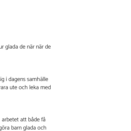
hur glada de när när de
å sig i dagens samhälle
t vara ute och leka med
 arbetet att både få
göra barn glada och