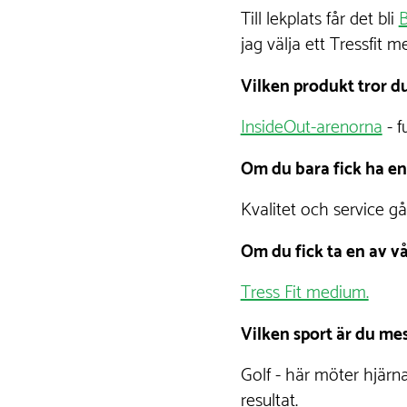
Till lekplats får det bli
B
jag välja ett Tressfit 
Vilken produkt tror d
InsideOut-arenorna
- f
Om du bara fick ha en f
Kvalitet och service går
Om du fick ta en av vå
Tress Fit medium.
Vilken sport är du me
Golf - här möter hjärn
resultat.