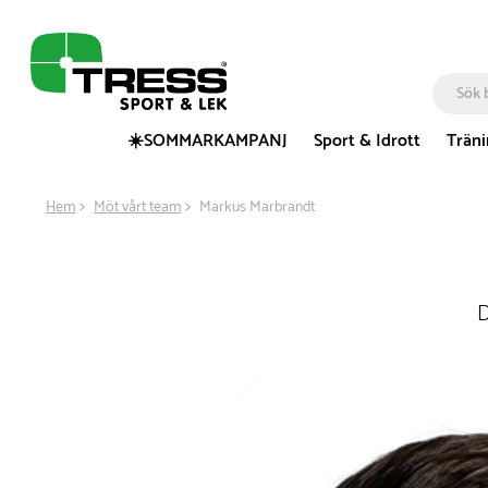
☀️SOMMARKAMPANJ
Sport & Idrott
Trän
Hem
Möt vårt team
Markus Marbrandt
D