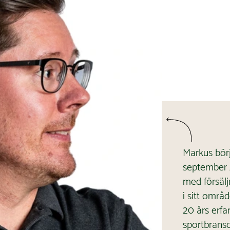
Markus börj
september 
med försälj
i sitt områ
20 års erfa
sportbrans