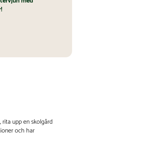
ntervjun med
!
s, rita upp en skolgård
ationer och har