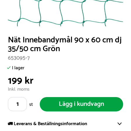
Item
Nät Innebandymål 90 x 60 cm dj
1
35/50 cm Grön
of
653095-7
1
I lager
199 kr
Inkl. moms
Lägg i kundvagn
st
🚛 Leverans & Beställningsinformation