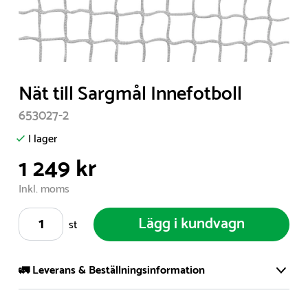
Item
Nät till Sargmål Innefotboll
1
653027-2
of
1
I lager
1 249 kr
Inkl. moms
Lägg i kundvagn
st
🚛 Leverans & Beställningsinformation