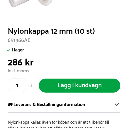
Item
Nylonkappa 12 mm (10 st)
1
651966AE
of
1
I lager
286 kr
Inkl. moms
Lägg i kundvagn
st
🚛 Leverans & Beställningsinformation
Vi har ett stort och modernt lager på över 8.000 kvm och
Nylonkappa kallas även för köben och är ett tillbehör till