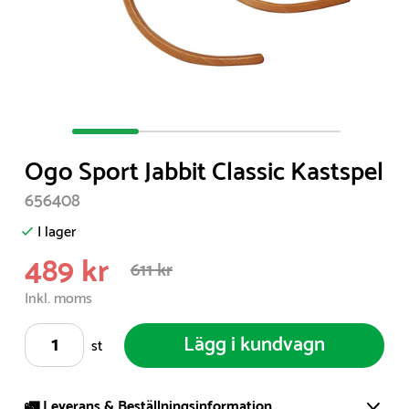
Item
1
Ogo Sport Jabbit Classic Kastspel
of
4
656408
I lager
489 kr
611 kr
Inkl. moms
Lägg i kundvagn
st
🚛 Leverans & Beställningsinformation