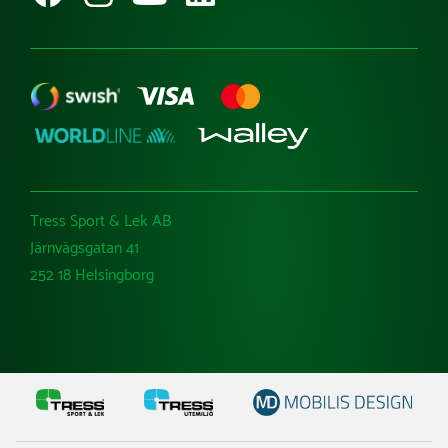
Tress Sport & Lek AB
Järnvägsgatan 41
252 18 Helsingborg