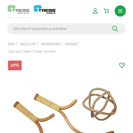
Hem
Spel & Lek
Aktivitetsspel
Kastspel
Ogo Sport Jabbit Classic Kastspel
20
%