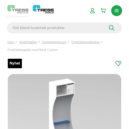
Hem
Idrottshallen
Omklädningsrum
Omklädningsbänkar
Omklädningsbås med Bänk Custom
Nyhet