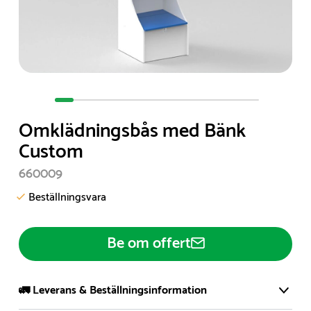
Item
1
Omklädningsbås med Bänk
of
Custom
11
660009
Beställningsvara
Be om offert
🚛 Leverans & Beställningsinformation