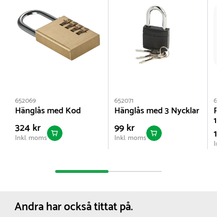
Det går exempelvis att integrera klubblogo,
särskilda färgkombinationer eller funktioner efter
behov.
Kontakta oss för dialog om era önskemål, krav och
möjligheter, så att vi tillsammans kan definiera den
lösning som passar ert projekt.
652069
652071
6
Hänglås med Kod
Hänglås med 3 Nycklar
P
324 kr
99 kr
Inkl. moms
Inkl. moms
I
Andra har också tittat på.