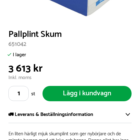
Item
Pallplint Skum
1
651042
of
1
I lager
3 613 kr
Inkl. moms
Lägg i kundvagn
st
🚛 Leverans & Beställningsinformation
Vi har ett stort och modernt lager på över 8.000 kvm och
En liten härligt mjuk skumplint som ger nybörjare och de