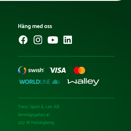
Häng med oss
Tress Sport & Lek AB
Järnvägsgatan 41
252 18 Helsingborg