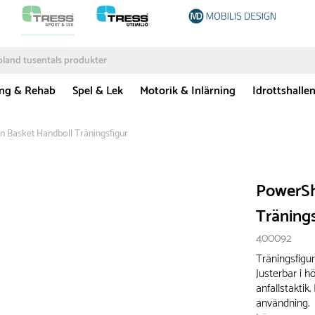
ing & Rehab
Spel & Lek
Motorik & Inlärning
Idrottshalle
 Basket Handboll Träningsfigur
PowerSh
Tränings
400092
Träningsfigu
Justerbar i h
anfallstaktik
användning.