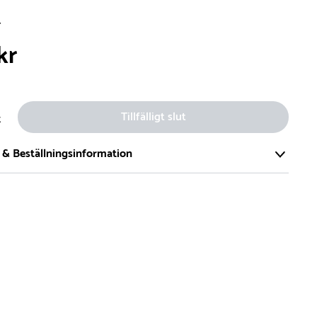
r
kr
Tillfälligt slut
t
 & Beställningsinformation
tort och modernt lager på över 8.000 kvm och lagerhåller över
produkter för omgående leverans. Vi har över 98% på lager av
t, alltid.
den på lagervaror är normalt
5- 10 vardagar
den på specialvaror & beställningsvaror varierar, kontakta oss