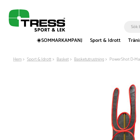
☀️SOMMARKAMPANJ
Sport & Idrott
Trän
Hem
Sport & Idrott
Basket
Basketutrustning
PowerShot D-Man