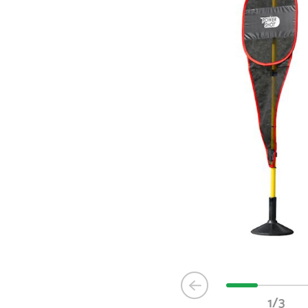
Item
1
1/3
of