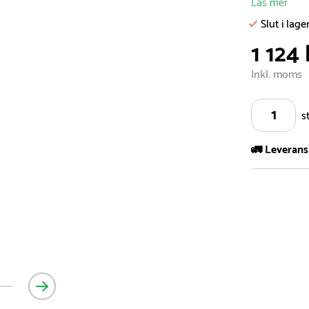
Läs mer
Slut i lage
1 124 
Inkl. moms
s
🚛 Leverans
Vi har ett s
5.000 olika 
vårt sortimen
- Leveransti
- Leveransti
för mer info