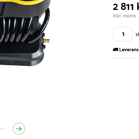
2 811 
Inkl. moms
s
🚛 Leverans
Vi har ett s
5.000 olika 
vårt sortimen
- Leveransti
- Leveransti
för mer info
- Skulle en 
medför en le