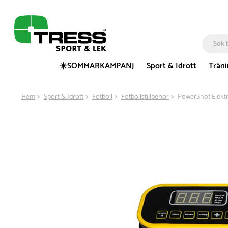
☀️SOMMARKAMPANJ
Sport & Idrott
Trän
Hem
Sport & Idrott
Fotboll
Fotbollstillbehör
PowerShot Elektr