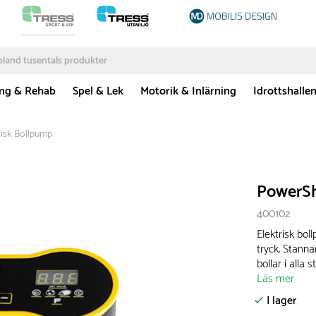
ing & Rehab
Spel & Lek
Motorik & Inlärning
Idrottshalle
isk Bollpump
PowerSh
400102
Elektrisk bol
tryck. Stanna
bollar i alla s
Läs mer
I lager