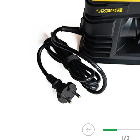
Item
1
1/3
of