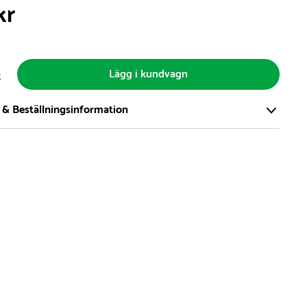
kr
Lägg i kundvagn
t
 & Beställningsinformation
tort och modernt lager på över 8.000 kvm och lagerhåller över
produkter för omgående leverans. Vi har över 98% på lager av
t, alltid.
den på lagervaror är normalt
5- 10 vardagar
den på specialvaror & beställningsvaror varierar, kontakta oss
produkt ta slut på lager så informerar vi om detta om det
verans som är längre än 2 arbetsveckor.