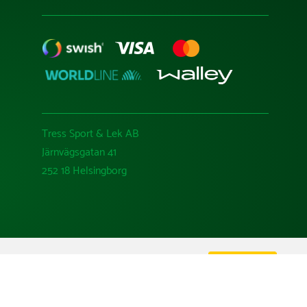
Tress Sport & Lek AB
Järnvägsgatan 41
252 18 Helsingborg