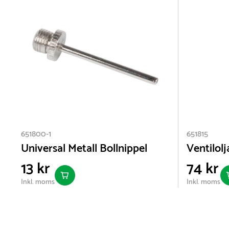
651800-1
651815
Universal Metall Bollnippel
Ventilolj
13 kr
74 kr
Inkl. moms
Inkl. moms