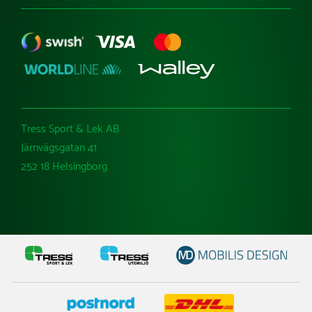
Tress Sport & Lek AB
Järnvägsgatan 41
252 18 Helsingborg