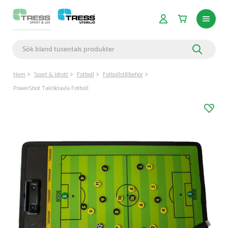
Hem
Sport & Idrott
Fotboll
Fotbollstillbehör
PowerShot Taktiktavla Fotboll