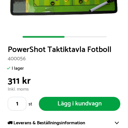
Item
1
PowerShot Taktiktavla Fotboll
of
2
400056
I lager
311 kr
Inkl. moms
Lägg i kundvagn
st
🚛 Leverans & Beställningsinformation