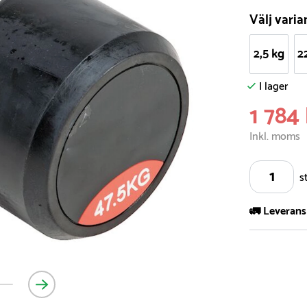
Välj varia
2,5 kg
2
I lager
1 784 
Inkl. moms
s
🚛 Leverans
Vi har ett s
5.000 olika 
vårt sortimen