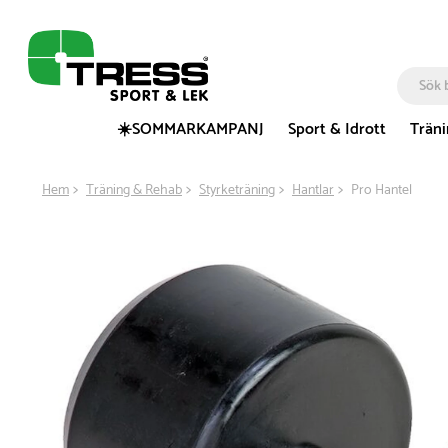
☀️SOMMARKAMPANJ
Sport & Idrott
Trän
Hem
Träning & Rehab
Styrketräning
Hantlar
Pro Hantel