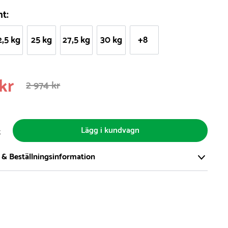
nt:
2,5 kg
25 kg
27,5 kg
30 kg
+8
kr
2 974 kr
Lägg i kundvagn
t
 & Beställningsinformation
tort och modernt lager på över 8.000 kvm och lagerhåller över
produkter för omgående leverans. Vi har över 98% på lager av
t, alltid.