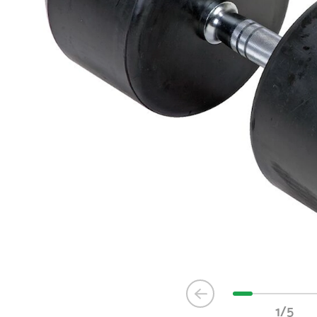
Item
1
1/5
of