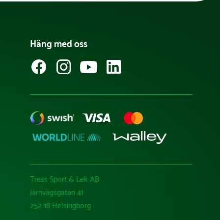
Häng med oss
Tress Sport & Lek AB
Järnvägsgatan 41
252 18 Helsingborg