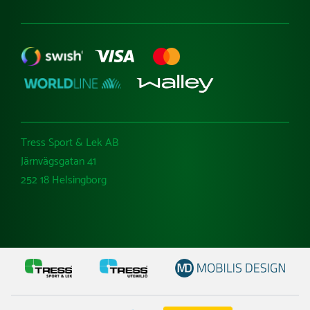
Tress Sport & Lek AB
Järnvägsgatan 41
252 18 Helsingborg