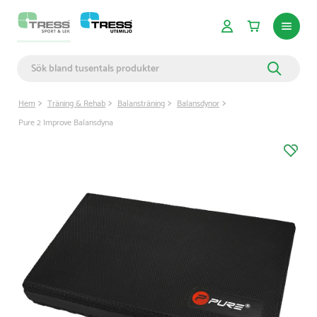
Hem
Träning & Rehab
Balansträning
Balansdynor
Pure 2 Improve Balansdyna