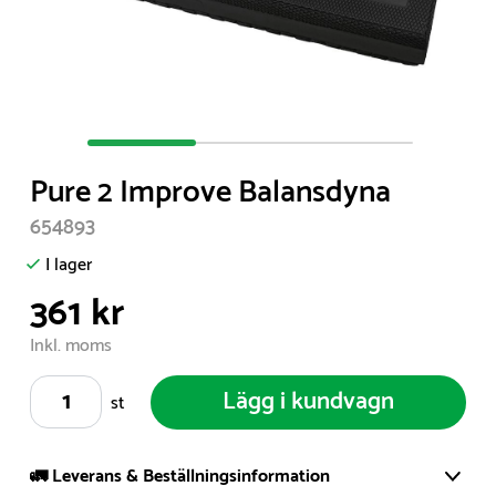
Item
1
Pure 2 Improve Balansdyna
of
3
654893
I lager
361 kr
Inkl. moms
Lägg i kundvagn
st
🚛 Leverans & Beställningsinformation