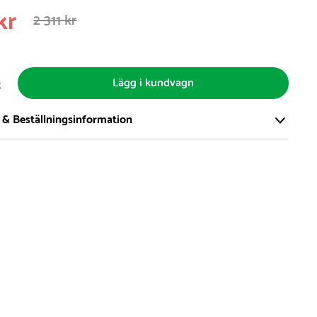
kr
2 311 kr
Lägg i kundvagn
t
 & Beställningsinformation
tort och modernt lager på över 8.000 kvm och lagerhåller över
produkter för omgående leverans. Vi har över 98% på lager av
t, alltid.
den på lagervaror är normalt
5- 10 vardagar
den på specialvaror & beställningsvaror varierar, kontakta oss
produkt ta slut på lager så informerar vi om detta om det
verans som är längre än 2 arbetsveckor.