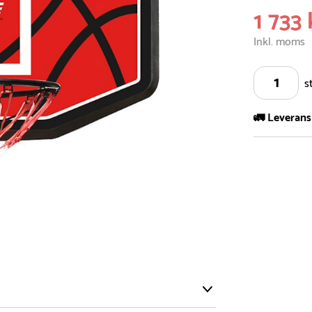
1 733 
Inkl. moms
s
🚛 Leverans
Vi har ett s
5.000 olika 
vårt sortimen
- Leveransti
- Leveransti
för mer info
- Skulle en 
medför en le