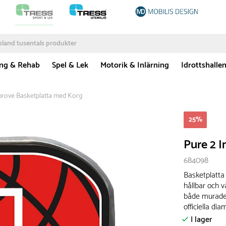
ing & Rehab
Spel & Lek
Motorik & Inlärning
Idrottshalle
prove Basketplatta med Korg
25
%
Pure 2 
684098
Basketplatta 
hållbar och 
både murade 
officiella di
I lager