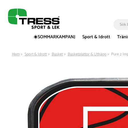
☀️SOMMARKAMPANJ
Sport & Idrott
Trän
Hem
Sport & Idrott
Basket
Basketplattor & Uthäng
Pure 2 Im