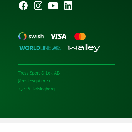
Tress Sport & Lek AB
Järnvägsgatan 41
252 18 Helsingborg