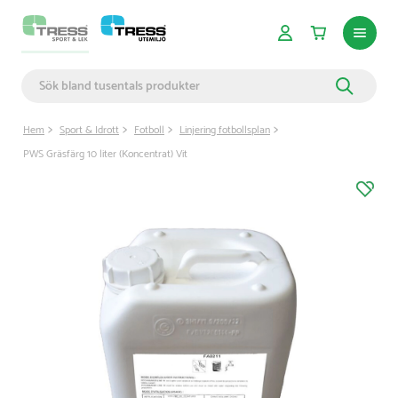
Hem
Sport & Idrott
Fotboll
Linjering fotbollsplan
PWS Gräsfärg 10 liter (Koncentrat) Vit