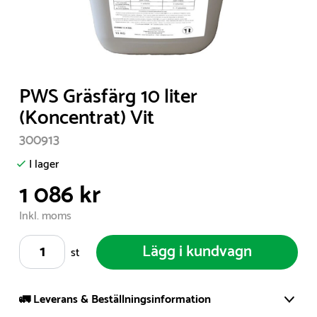
Item
PWS Gräsfärg 10 liter
1
(Koncentrat) Vit
of
300913
1
I lager
1 086 kr
Inkl. moms
Lägg i kundvagn
st
🚛 Leverans & Beställningsinformation