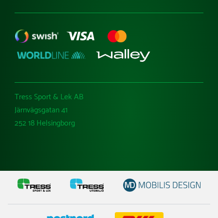
Tress Sport & Lek AB
Järnvägsgatan 41
252 18 Helsingborg