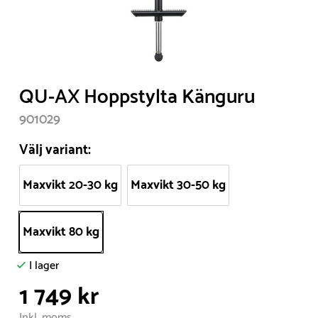
Item
QU-AX Hoppstylta Känguru
1
901029
of
1
Välj variant:
Maxvikt 20-30 kg
Maxvikt 30-50 kg
Maxvikt 80 kg
I lager
1 749 kr
Inkl. moms