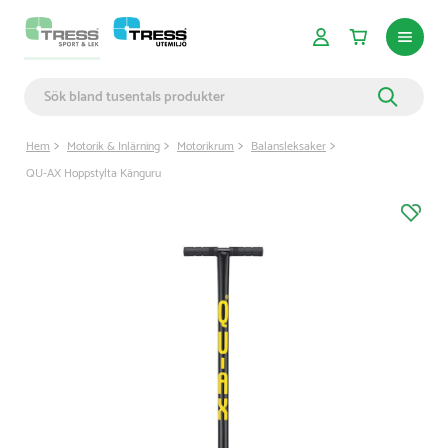
Hem
Motorik & Inlärning
Motorikrum
Balansleksaker
QU-AX Hoppstylta Känguru