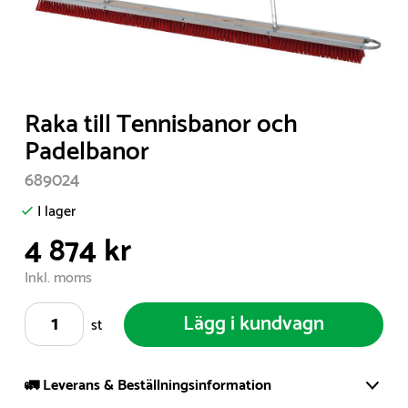
Item
Raka till Tennisbanor och
1
Padelbanor
of
689024
1
I lager
4 874 kr
Inkl. moms
Lägg i kundvagn
st
🚛 Leverans & Beställningsinformation