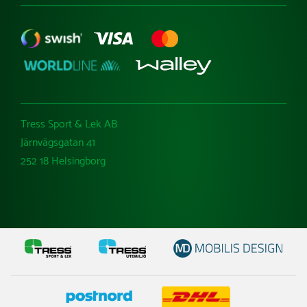
Tress Sport & Lek AB
Järnvägsgatan 41
252 18 Helsingborg